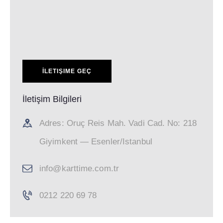
İletişim Bilgileri
Adres: Oruç Reis Mah. Vadi Cad. No: 218
Giyimkent — Esenler/Istanbul
info@karttime.com.tr
0212 220 69 78